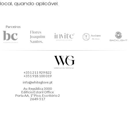
local, quando aplicável.
Parceiros
+351 211 929 822
+351 918 100 019
info@whiteglove.pt
Av. República 3000
Edifício Estoril Office
Porta AA, 1º Piso, Escritório 2
2649-517