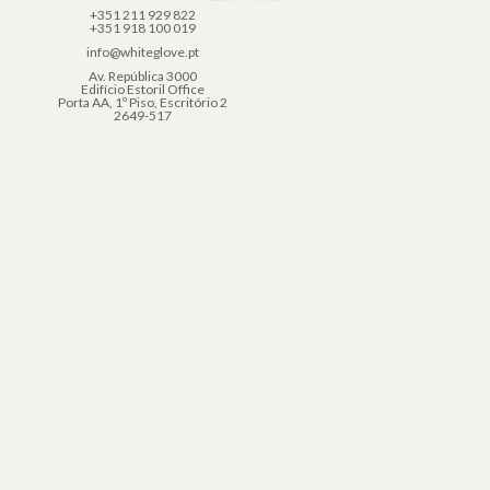
+351 211 929 822
+351 918 100 019
info@whiteglove.pt
Av. República 3000
Edifício Estoril Office
Porta AA, 1º Piso, Escritório 2
2649-517