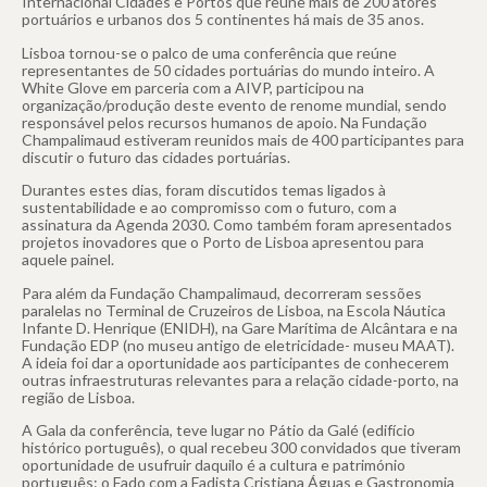
Internacional Cidades e Portos que reúne mais de 200 atores
portuários e urbanos dos 5 continentes há mais de 35 anos.
Lisboa tornou-se o palco de uma conferência que reúne
representantes de 50 cidades portuárias do mundo inteiro. A
White Glove em parceria com a AIVP, participou na
organização/produção deste evento de renome mundial, sendo
responsável pelos recursos humanos de apoio. Na Fundação
Champalimaud estiveram reunidos mais de 400 participantes para
discutir o futuro das cidades portuárias.
Durantes estes dias, foram discutidos temas ligados à
sustentabilidade e ao compromisso com o futuro, com a
assinatura da Agenda 2030. Como também foram apresentados
projetos inovadores que o Porto de Lisboa apresentou para
aquele painel.
Para além da Fundação Champalimaud, decorreram sessões
paralelas no Terminal de Cruzeiros de Lisboa, na Escola Náutica
Infante D. Henrique (ENIDH), na Gare Marítima de Alcântara e na
Fundação EDP (no museu antigo de eletricidade- museu MAAT).
A ideia foi dar a oportunidade aos participantes de conhecerem
outras infraestruturas relevantes para a relação cidade-porto, na
região de Lisboa.
A Gala da conferência, teve lugar no Pátio da Galé (edifício
histórico português), o qual recebeu 300 convidados que tiveram
oportunidade de usufruir daquilo é a cultura e património
português: o Fado com a Fadista Cristiana Águas e Gastronomia